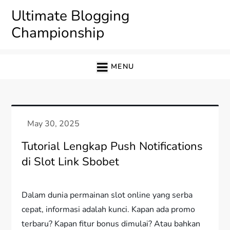
Skip
Ultimate Blogging
to
Championship
content
MENU
Tutorial Lengkap Push Notifications
di Slot Link Sbobet
Dalam dunia permainan slot online yang serba
cepat, informasi adalah kunci. Kapan ada promo
terbaru? Kapan fitur bonus dimulai? Atau bahkan