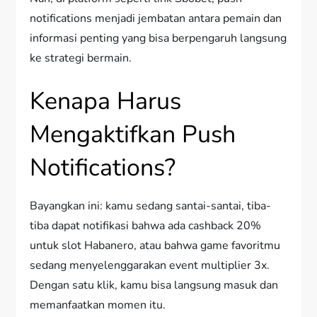
notifications menjadi jembatan antara pemain dan
informasi penting yang bisa berpengaruh langsung
ke strategi bermain.
Kenapa Harus
Mengaktifkan Push
Notifications?
Bayangkan ini: kamu sedang santai-santai, tiba-
tiba dapat notifikasi bahwa ada cashback 20%
untuk slot Habanero, atau bahwa game favoritmu
sedang menyelenggarakan event multiplier 3x.
Dengan satu klik, kamu bisa langsung masuk dan
memanfaatkan momen itu.