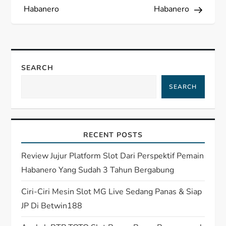
s
Habanero
Habanero
t
n
a
SEARCH
SEARCH
v
i
RECENT POSTS
g
Review Jujur Platform Slot Dari Perspektif Pemain
a
Habanero Yang Sudah 3 Tahun Bergabung
t
Ciri-Ciri Mesin Slot MG Live Sedang Panas & Siap
JP Di Betwin188
i