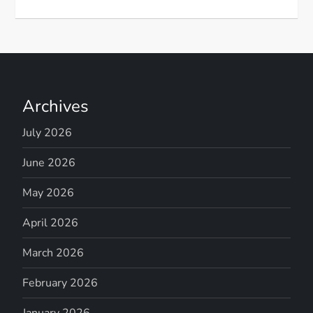
Archives
July 2026
June 2026
May 2026
April 2026
March 2026
February 2026