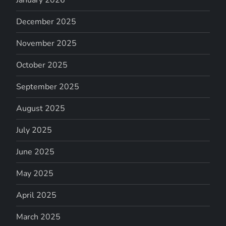
January 2026
December 2025
November 2025
October 2025
September 2025
August 2025
July 2025
June 2025
May 2025
April 2025
March 2025