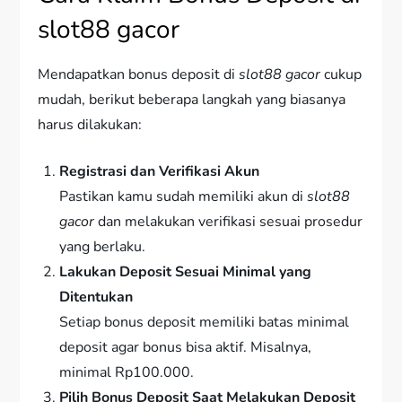
slot88 gacor
Mendapatkan bonus deposit di
slot88 gacor
cukup
mudah, berikut beberapa langkah yang biasanya
harus dilakukan:
Registrasi dan Verifikasi Akun
Pastikan kamu sudah memiliki akun di
slot88
gacor
dan melakukan verifikasi sesuai prosedur
yang berlaku.
Lakukan Deposit Sesuai Minimal yang
Ditentukan
Setiap bonus deposit memiliki batas minimal
deposit agar bonus bisa aktif. Misalnya,
minimal Rp100.000.
Pilih Bonus Deposit Saat Melakukan Deposit