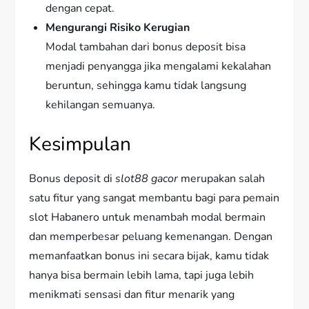
dengan cepat.
Mengurangi Risiko Kerugian
Modal tambahan dari bonus deposit bisa
menjadi penyangga jika mengalami kekalahan
beruntun, sehingga kamu tidak langsung
kehilangan semuanya.
Kesimpulan
Bonus deposit di
slot88 gacor
merupakan salah
satu fitur yang sangat membantu bagi para pemain
slot Habanero untuk menambah modal bermain
dan memperbesar peluang kemenangan. Dengan
memanfaatkan bonus ini secara bijak, kamu tidak
hanya bisa bermain lebih lama, tapi juga lebih
menikmati sensasi dan fitur menarik yang