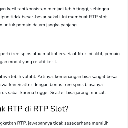
 kecil tapi konsisten menjadi lebih tinggi, sehingga
un tidak besar-besar sekali. Ini membuat RTP slot
n untuk pemain dalam jangka panjang.
erti free spins atau multipliers. Saat fitur ini aktif, pemain
n modal yang relatif kecil.
fatnya lebih volatil. Artinya, kemenangan bisa sangat besar
enawarkan Scatter dengan bonus free spins biasanya
rus sabar karena trigger Scatter bisa jarang muncul.
uk RTP di RTP Slot?
ingkatkan RTP, jawabannya tidak sesederhana memilih