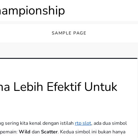
hampionship
SAMPLE PAGE
na Lebih Efektif Untuk
g sering kita kenal dengan istilah
rtp slot
, ada dua simbol
h pemain:
Wild
dan
Scatter
. Kedua simbol ini bukan hanya