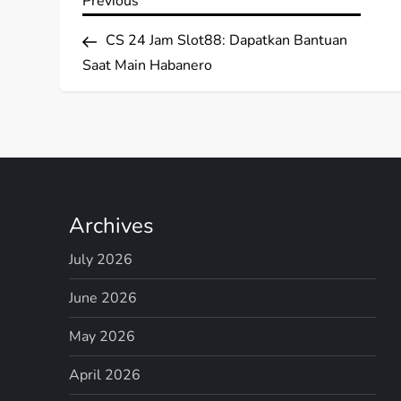
P
Previous
Previous
Post
o
CS 24 Jam Slot88: Dapatkan Bantuan
Saat Main Habanero
s
t
n
a
Archives
v
July 2026
i
June 2026
g
May 2026
April 2026
a