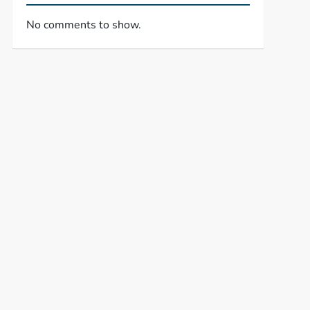
No comments to show.