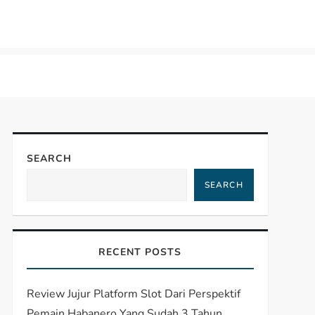
SEARCH
SEARCH
RECENT POSTS
Review Jujur Platform Slot Dari Perspektif
Pemain Habanero Yang Sudah 3 Tahun