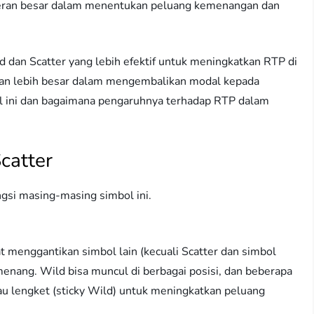
eran besar dalam menentukan peluang kemenangan dan
 dan Scatter yang lebih efektif untuk meningkatkan RTP di
eran lebih besar dalam mengembalikan modal kepada
ol ini dan bagaimana pengaruhnya terhadap RTP dalam
catter
gsi masing-masing simbol ini.
t menggantikan simbol lain (kecuali Scatter dan simbol
nang. Wild bisa muncul di berbagai posisi, dan beberapa
 lengket (sticky Wild) untuk meningkatkan peluang