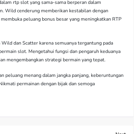
 dalam rtp slot yang sama-sama berperan dalam
. Wild cenderung memberikan kestabilan dengan
er membuka peluang bonus besar yang meningkatkan RTP
ara Wild dan Scatter karena semuanya tergantung pada
ermain slot. Mengetahui fungsi dan pengaruh keduanya
an mengembangkan strategi bermain yang tepat.
an peluang menang dalam jangka panjang, keberuntungan
. Nikmati permainan dengan bijak dan semoga