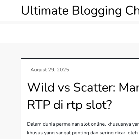
Skip
Ultimate Blogging C
to
content
Wild vs Scatter: Ma
RTP di rtp slot?
Dalam dunia permainan slot online, khususnya yan
khusus yang sangat penting dan sering dicari ole