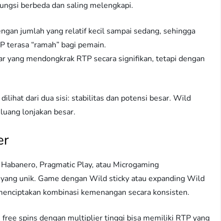
fungsi berbeda dan saling melengkapi.
an jumlah yang relatif kecil sampai sedang, sehingga
P terasa “ramah” bagi pemain.
yang mendongkrak RTP secara signifikan, tetapi dengan
dilihat dari dua sisi: stabilitas dan potensi besar. Wild
luang lonjakan besar.
er
i Habanero, Pragmatic Play, atau Microgaming
 yang unik. Game dengan Wild sticky atau expanding Wild
enciptakan kombinasi kemenangan secara konsisten.
ree spins dengan multiplier tinggi bisa memiliki RTP yang