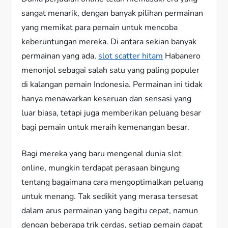
sangat menarik, dengan banyak pilihan permainan
yang memikat para pemain untuk mencoba
keberuntungan mereka. Di antara sekian banyak
permainan yang ada,
slot scatter hitam
Habanero
menonjol sebagai salah satu yang paling populer
di kalangan pemain Indonesia. Permainan ini tidak
hanya menawarkan keseruan dan sensasi yang
luar biasa, tetapi juga memberikan peluang besar
bagi pemain untuk meraih kemenangan besar.
Bagi mereka yang baru mengenal dunia slot
online, mungkin terdapat perasaan bingung
tentang bagaimana cara mengoptimalkan peluang
untuk menang. Tak sedikit yang merasa tersesat
dalam arus permainan yang begitu cepat, namun
dengan beberapa trik cerdas, setiap pemain dapat