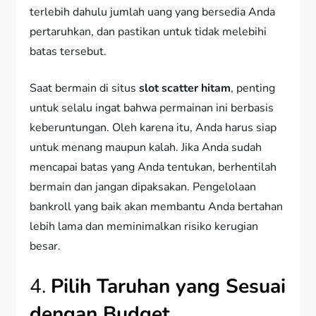
terlebih dahulu jumlah uang yang bersedia Anda
pertaruhkan, dan pastikan untuk tidak melebihi
batas tersebut.
Saat bermain di situs
slot scatter hitam
, penting
untuk selalu ingat bahwa permainan ini berbasis
keberuntungan. Oleh karena itu, Anda harus siap
untuk menang maupun kalah. Jika Anda sudah
mencapai batas yang Anda tentukan, berhentilah
bermain dan jangan dipaksakan. Pengelolaan
bankroll yang baik akan membantu Anda bertahan
lebih lama dan meminimalkan risiko kerugian
besar.
4.
Pilih Taruhan yang Sesuai
dengan Budget