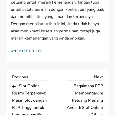
peluang untuk meraih kemenangan. Jangan lupa
untuk selalu bermain dengan kontrol diri yang baik
dan memilih situs yang aman dan terpercaya.
Dengan mengikuti trik-trik ini, Anda tidak hanya
akan menikmati keseruan permainan, tetapi juga
meraih kemenangan yang Anda impikan.
UNCATEGORIZED
P
Previous
Next
Previous
Next
Post
Post
Slot Online
Bagaimana RTP
o
Resmi Terpercaya:
Mempengaruhi
s
Mesin Slot dengan
Peluang Menang
RTP Tinggi untuk
Anda di Slot Online
Kemenangan Besar
JDB