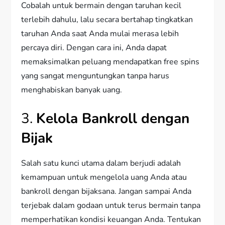
Cobalah untuk bermain dengan taruhan kecil
terlebih dahulu, lalu secara bertahap tingkatkan
taruhan Anda saat Anda mulai merasa lebih
percaya diri. Dengan cara ini, Anda dapat
memaksimalkan peluang mendapatkan free spins
yang sangat menguntungkan tanpa harus
menghabiskan banyak uang.
3.
Kelola Bankroll dengan
Bijak
Salah satu kunci utama dalam berjudi adalah
kemampuan untuk mengelola uang Anda atau
bankroll dengan bijaksana. Jangan sampai Anda
terjebak dalam godaan untuk terus bermain tanpa
memperhatikan kondisi keuangan Anda. Tentukan