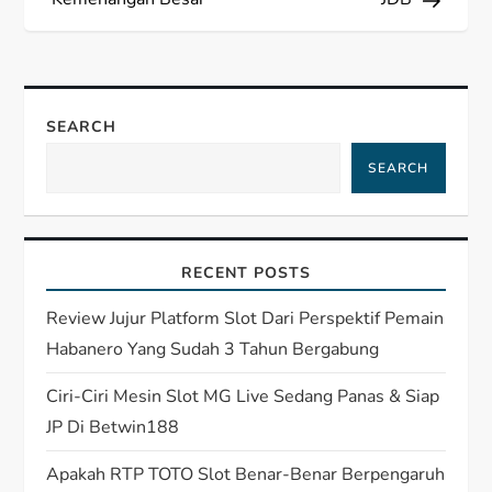
t
n
a
SEARCH
v
SEARCH
i
g
RECENT POSTS
a
Review Jujur Platform Slot Dari Perspektif Pemain
t
Habanero Yang Sudah 3 Tahun Bergabung
Ciri-Ciri Mesin Slot MG Live Sedang Panas & Siap
i
JP Di Betwin188
o
Apakah RTP TOTO Slot Benar-Benar Berpengaruh