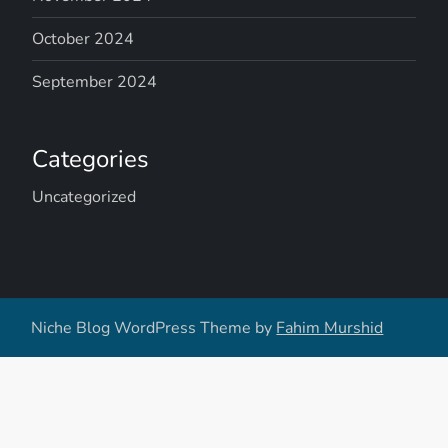
October 2024
September 2024
Categories
Uncategorized
Niche Blog WordPress Theme by
Fahim Murshid