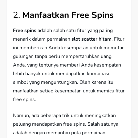
2.
Manfaatkan Free Spins
Free spins
adalah salah satu fitur yang paling
menarik dalam permainan
slot scatter hitam
. Fitur
ini memberikan Anda kesempatan untuk memutar
gulungan tanpa perlu mempertaruhkan uang
Anda, yang tentunya memberi Anda kesempatan
lebih banyak untuk mendapatkan kombinasi
simbol yang menguntungkan. Oleh karena itu,
manfaatkan setiap kesempatan untuk memicu fitur
free spins.
Namun, ada beberapa trik untuk meningkatkan
peluang mendapatkan free spins. Salah satunya
adalah dengan memantau pola permainan.