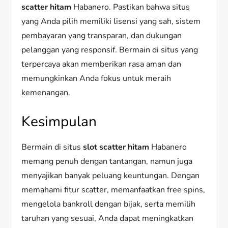
scatter hitam
Habanero. Pastikan bahwa situs
yang Anda pilih memiliki lisensi yang sah, sistem
pembayaran yang transparan, dan dukungan
pelanggan yang responsif. Bermain di situs yang
terpercaya akan memberikan rasa aman dan
memungkinkan Anda fokus untuk meraih
kemenangan.
Kesimpulan
Bermain di situs
slot scatter hitam
Habanero
memang penuh dengan tantangan, namun juga
menyajikan banyak peluang keuntungan. Dengan
memahami fitur scatter, memanfaatkan free spins,
mengelola bankroll dengan bijak, serta memilih
taruhan yang sesuai, Anda dapat meningkatkan