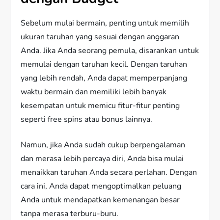
Sebelum mulai bermain, penting untuk memilih
ukuran taruhan yang sesuai dengan anggaran
Anda. Jika Anda seorang pemula, disarankan untuk
memulai dengan taruhan kecil. Dengan taruhan
yang lebih rendah, Anda dapat memperpanjang
waktu bermain dan memiliki lebih banyak
kesempatan untuk memicu fitur-fitur penting
seperti free spins atau bonus lainnya.
Namun, jika Anda sudah cukup berpengalaman
dan merasa lebih percaya diri, Anda bisa mulai
menaikkan taruhan Anda secara perlahan. Dengan
cara ini, Anda dapat mengoptimalkan peluang
Anda untuk mendapatkan kemenangan besar
tanpa merasa terburu-buru.