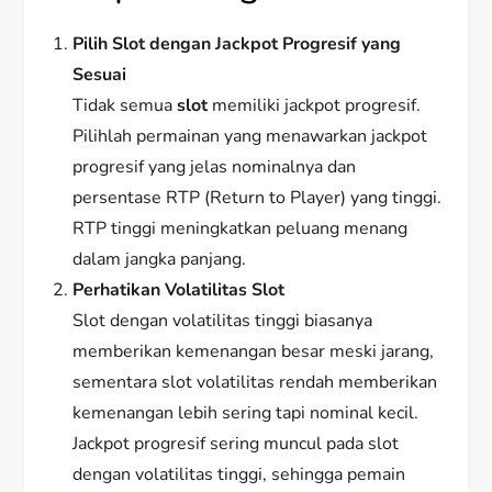
Pilih Slot dengan Jackpot Progresif yang
Sesuai
Tidak semua
slot
memiliki jackpot progresif.
Pilihlah permainan yang menawarkan jackpot
progresif yang jelas nominalnya dan
persentase RTP (Return to Player) yang tinggi.
RTP tinggi meningkatkan peluang menang
dalam jangka panjang.
Perhatikan Volatilitas Slot
Slot dengan volatilitas tinggi biasanya
memberikan kemenangan besar meski jarang,
sementara slot volatilitas rendah memberikan
kemenangan lebih sering tapi nominal kecil.
Jackpot progresif sering muncul pada slot
dengan volatilitas tinggi, sehingga pemain