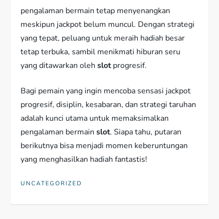
pengalaman bermain tetap menyenangkan
meskipun jackpot belum muncul. Dengan strategi
yang tepat, peluang untuk meraih hadiah besar
tetap terbuka, sambil menikmati hiburan seru
yang ditawarkan oleh
slot
progresif.
Bagi pemain yang ingin mencoba sensasi jackpot
progresif, disiplin, kesabaran, dan strategi taruhan
adalah kunci utama untuk memaksimalkan
pengalaman bermain
slot
. Siapa tahu, putaran
berikutnya bisa menjadi momen keberuntungan
yang menghasilkan hadiah fantastis!
UNCATEGORIZED