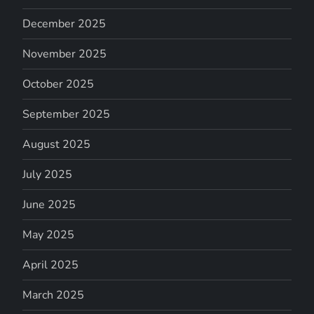
December 2025
November 2025
October 2025
September 2025
August 2025
July 2025
June 2025
May 2025
April 2025
March 2025