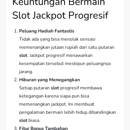
Keuntungan Bermain
Slot Jackpot Progresif
Peluang Hadiah Fantastis
Tidak ada yang bisa menolak sensasi
memenangkan jutaan rupiah dari satu putaran
slot
. Jackpot progresif menawarkan
kesempatan tersebut meskipun peluangnya
jarang.
Hiburan yang Menegangkan
Setiap putaran
slot
progresif membawa
ketegangan karena siapa pun bisa
memenangkan jackpot. Ini membuat
pengalaman bermain lebih hidup dibandingkan
slot
biasa.
Fitur Bonus Tambahan