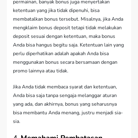
permainan, banyak bonus juga menyertakan
ketentuan yang jika tidak dipenuhi, bisa
membatalkan bonus tersebut. Misalnya, jika Anda
mengklaim bonus deposit tetapi tidak melakukan
deposit sesuai dengan ketentuan, maka bonus
Anda bisa hangus begitu saja. Ketentuan lain yang
perlu diperhatikan adalah apakah Anda bisa
menggunakan bonus secara bersamaan dengan
promo lainnya atau tidak.
Jika Anda tidak membaca syarat dan ketentuan,
Anda bisa saja tanpa sengaja melanggar aturan
yang ada, dan akhirnya, bonus yang seharusnya
bisa membantu Anda menang, justru menjadi sia-
sia.