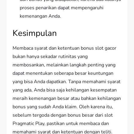
proses penarikan dapat mempengaruhi
kemenangan Anda.
Kesimpulan
Membaca syarat dan ketentuan bonus slot gacor
bukan hanya sekadar rutinitas yang
membosankan, melainkan langkah penting yang
dapat menentukan seberapa besar keuntungan
yang bisa Anda dapatkan. Tanpa memahami syarat
yang ada, Anda bisa saja kehilangan kesempatan
meraih kemenangan besar atau bahkan kehilangan
bonus yang sudah Anda klaim. Oleh karena itu,
sebelum tergoda dengan bonus besar dari slot
Pragmatic Play, pastikan untuk membaca dan
memahami syarat dan ketentuan dengan teliti.