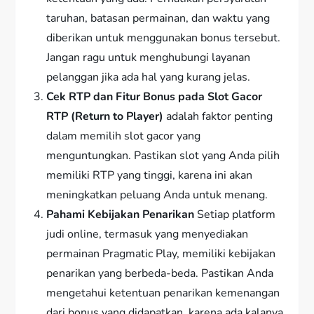
taruhan, batasan permainan, dan waktu yang
diberikan untuk menggunakan bonus tersebut.
Jangan ragu untuk menghubungi layanan
pelanggan jika ada hal yang kurang jelas.
Cek RTP dan Fitur Bonus pada Slot Gacor
RTP (Return to Player)
adalah faktor penting
dalam memilih slot gacor yang
menguntungkan. Pastikan slot yang Anda pilih
memiliki RTP yang tinggi, karena ini akan
meningkatkan peluang Anda untuk menang.
Pahami Kebijakan Penarikan
Setiap platform
judi online, termasuk yang menyediakan
permainan Pragmatic Play, memiliki kebijakan
penarikan yang berbeda-beda. Pastikan Anda
mengetahui ketentuan penarikan kemenangan
dari bonus yang didapatkan, karena ada kalanya