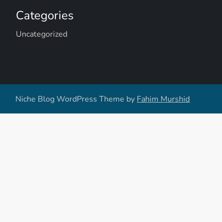
Categories
Uncategorized
Niche Blog WordPress Theme by
Fahim Murshid