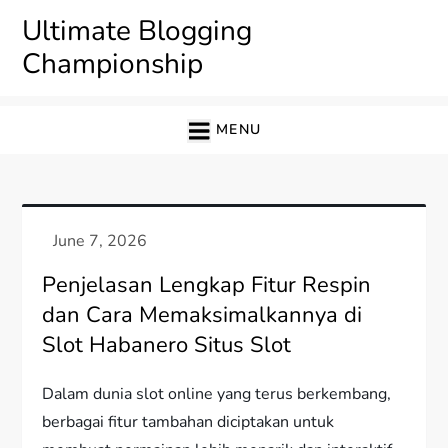
Skip
Ultimate Blogging
to
Championship
content
MENU
Penjelasan Lengkap Fitur Respin
dan Cara Memaksimalkannya di
Slot Habanero Situs Slot
Dalam dunia slot online yang terus berkembang,
berbagai fitur tambahan diciptakan untuk