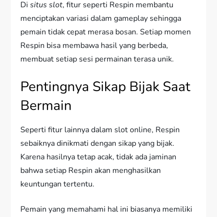
Di
situs slot
, fitur seperti Respin membantu
menciptakan variasi dalam gameplay sehingga
pemain tidak cepat merasa bosan. Setiap momen
Respin bisa membawa hasil yang berbeda,
membuat setiap sesi permainan terasa unik.
Pentingnya Sikap Bijak Saat
Bermain
Seperti fitur lainnya dalam slot online, Respin
sebaiknya dinikmati dengan sikap yang bijak.
Karena hasilnya tetap acak, tidak ada jaminan
bahwa setiap Respin akan menghasilkan
keuntungan tertentu.
Pemain yang memahami hal ini biasanya memiliki