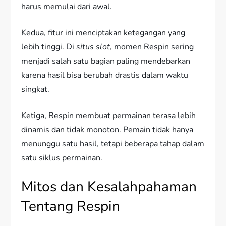
harus memulai dari awal.
Kedua, fitur ini menciptakan ketegangan yang
lebih tinggi. Di
situs slot
, momen Respin sering
menjadi salah satu bagian paling mendebarkan
karena hasil bisa berubah drastis dalam waktu
singkat.
Ketiga, Respin membuat permainan terasa lebih
dinamis dan tidak monoton. Pemain tidak hanya
menunggu satu hasil, tetapi beberapa tahap dalam
satu siklus permainan.
Mitos dan Kesalahpahaman
Tentang Respin