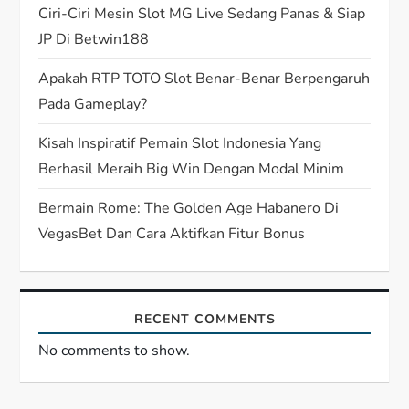
i
Ciri-Ciri Mesin Slot MG Live Sedang Panas & Siap
o
JP Di Betwin188
n
Apakah RTP TOTO Slot Benar-Benar Berpengaruh
Pada Gameplay?
Kisah Inspiratif Pemain Slot Indonesia Yang
Berhasil Meraih Big Win Dengan Modal Minim
Bermain Rome: The Golden Age Habanero Di
VegasBet Dan Cara Aktifkan Fitur Bonus
RECENT COMMENTS
No comments to show.