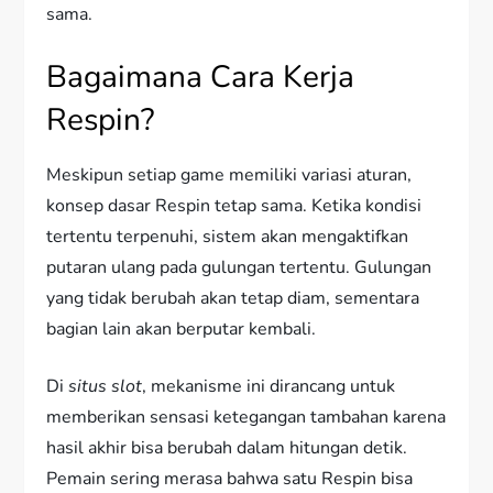
sama.
Bagaimana Cara Kerja
Respin?
Meskipun setiap game memiliki variasi aturan,
konsep dasar Respin tetap sama. Ketika kondisi
tertentu terpenuhi, sistem akan mengaktifkan
putaran ulang pada gulungan tertentu. Gulungan
yang tidak berubah akan tetap diam, sementara
bagian lain akan berputar kembali.
Di
situs slot
, mekanisme ini dirancang untuk
memberikan sensasi ketegangan tambahan karena
hasil akhir bisa berubah dalam hitungan detik.
Pemain sering merasa bahwa satu Respin bisa