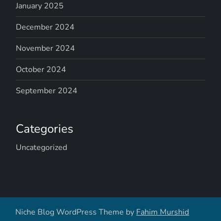
January 2025
December 2024
November 2024
October 2024
September 2024
Categories
Uncategorized
Niche Blog WordPress Theme by
Fahim Murshid