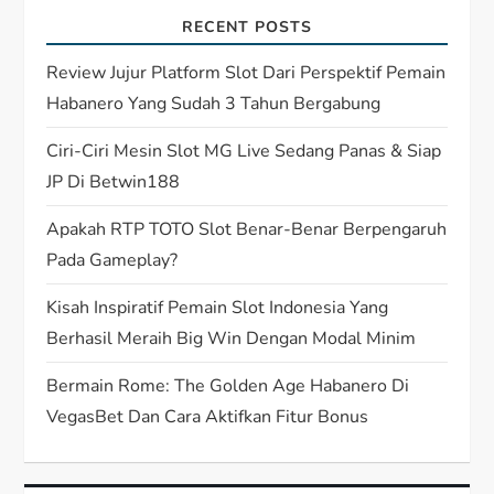
g
RECENT POSTS
a
Review Jujur Platform Slot Dari Perspektif Pemain
t
Habanero Yang Sudah 3 Tahun Bergabung
Ciri-Ciri Mesin Slot MG Live Sedang Panas & Siap
i
JP Di Betwin188
o
Apakah RTP TOTO Slot Benar-Benar Berpengaruh
n
Pada Gameplay?
Kisah Inspiratif Pemain Slot Indonesia Yang
Berhasil Meraih Big Win Dengan Modal Minim
Bermain Rome: The Golden Age Habanero Di
VegasBet Dan Cara Aktifkan Fitur Bonus