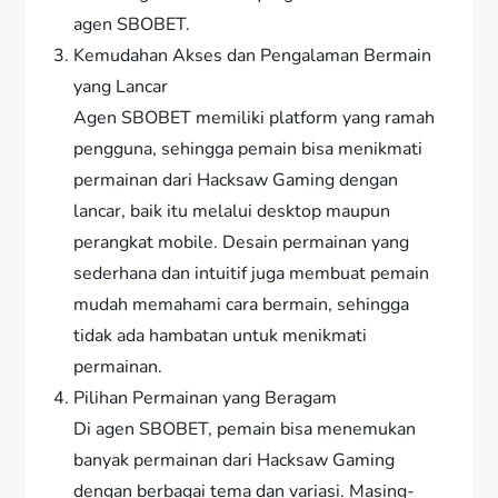
agen SBOBET.
Kemudahan Akses dan Pengalaman Bermain
yang Lancar
Agen SBOBET memiliki platform yang ramah
pengguna, sehingga pemain bisa menikmati
permainan dari Hacksaw Gaming dengan
lancar, baik itu melalui desktop maupun
perangkat mobile. Desain permainan yang
sederhana dan intuitif juga membuat pemain
mudah memahami cara bermain, sehingga
tidak ada hambatan untuk menikmati
permainan.
Pilihan Permainan yang Beragam
Di agen SBOBET, pemain bisa menemukan
banyak permainan dari Hacksaw Gaming
dengan berbagai tema dan variasi. Masing-