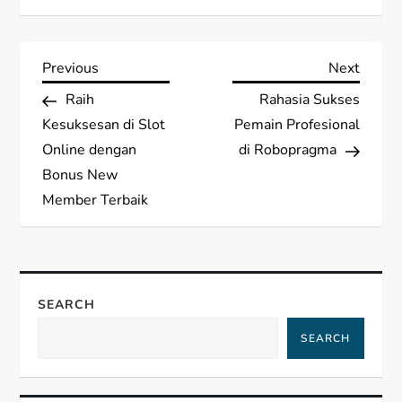
P
Previous
Next
Previous
Next
Post
Post
Raih
Rahasia Sukses
o
Kesuksesan di Slot
Pemain Profesional
s
Online dengan
di Robopragma
Bonus New
t
Member Terbaik
n
a
SEARCH
v
SEARCH
i