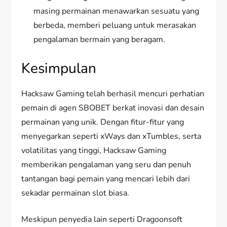
masing permainan menawarkan sesuatu yang
berbeda, memberi peluang untuk merasakan
pengalaman bermain yang beragam.
Kesimpulan
Hacksaw Gaming telah berhasil mencuri perhatian
pemain di agen SBOBET berkat inovasi dan desain
permainan yang unik. Dengan fitur-fitur yang
menyegarkan seperti xWays dan xTumbles, serta
volatilitas yang tinggi, Hacksaw Gaming
memberikan pengalaman yang seru dan penuh
tantangan bagi pemain yang mencari lebih dari
sekadar permainan slot biasa.
Meskipun penyedia lain seperti Dragoonsoft