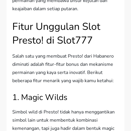
permainan yang membawa unsur kejutan dan
keajaiban dalam setiap putaran.
Fitur Unggulan Slot
Presto! di Slot777
Salah satu yang membuat Presto! dari Habanero
diminati adalah fitur-fitur bonus dan mekanisme
permainan yang kaya serta inovatif. Berikut
beberapa fitur menarik yang wajib kamu ketahui:
1. Magic Wilds
Simbol wild di Presto! tidak hanya menggantikan
simbol lain untuk membentuk kombinasi
kemenangan, tapi juga hadir dalam bentuk magic