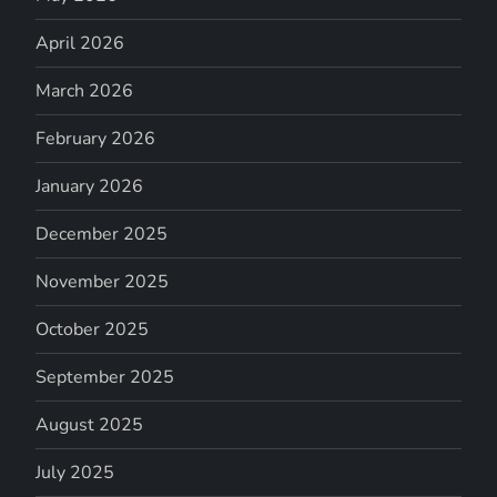
April 2026
March 2026
February 2026
January 2026
December 2025
November 2025
October 2025
September 2025
August 2025
July 2025