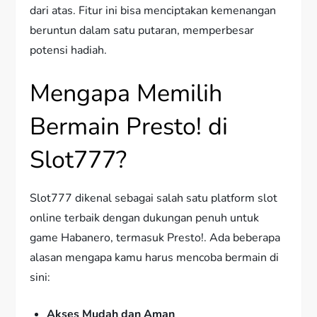
dari atas. Fitur ini bisa menciptakan kemenangan
beruntun dalam satu putaran, memperbesar
potensi hadiah.
Mengapa Memilih
Bermain Presto! di
Slot777?
Slot777 dikenal sebagai salah satu platform slot
online terbaik dengan dukungan penuh untuk
game Habanero, termasuk Presto!. Ada beberapa
alasan mengapa kamu harus mencoba bermain di
sini:
Akses Mudah dan Aman