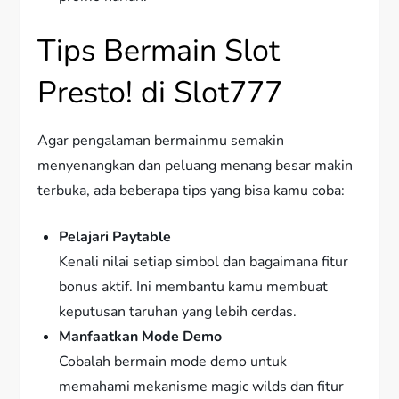
Tips Bermain Slot
Presto! di Slot777
Agar pengalaman bermainmu semakin
menyenangkan dan peluang menang besar makin
terbuka, ada beberapa tips yang bisa kamu coba:
Pelajari Paytable
Kenali nilai setiap simbol dan bagaimana fitur
bonus aktif. Ini membantu kamu membuat
keputusan taruhan yang lebih cerdas.
Manfaatkan Mode Demo
Cobalah bermain mode demo untuk
memahami mekanisme magic wilds dan fitur