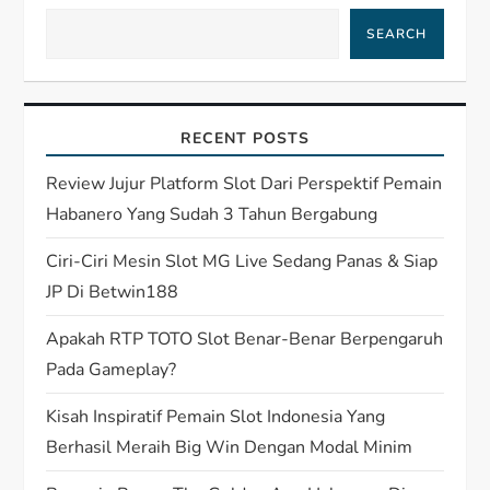
v
SEARCH
i
g
RECENT POSTS
a
Review Jujur Platform Slot Dari Perspektif Pemain
t
Habanero Yang Sudah 3 Tahun Bergabung
Ciri-Ciri Mesin Slot MG Live Sedang Panas & Siap
i
JP Di Betwin188
o
Apakah RTP TOTO Slot Benar-Benar Berpengaruh
n
Pada Gameplay?
Kisah Inspiratif Pemain Slot Indonesia Yang
Berhasil Meraih Big Win Dengan Modal Minim