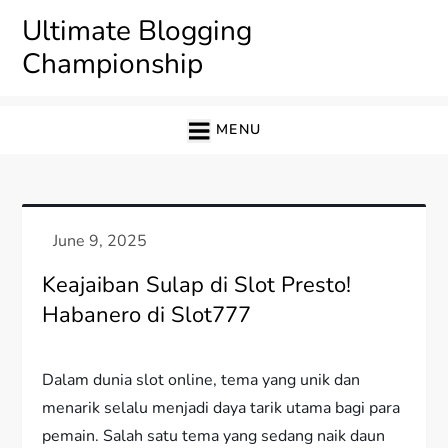
Skip
Ultimate Blogging
to
Championship
content
MENU
Keajaiban Sulap di Slot Presto!
Habanero di Slot777
Dalam dunia slot online, tema yang unik dan
menarik selalu menjadi daya tarik utama bagi para
pemain. Salah satu tema yang sedang naik daun