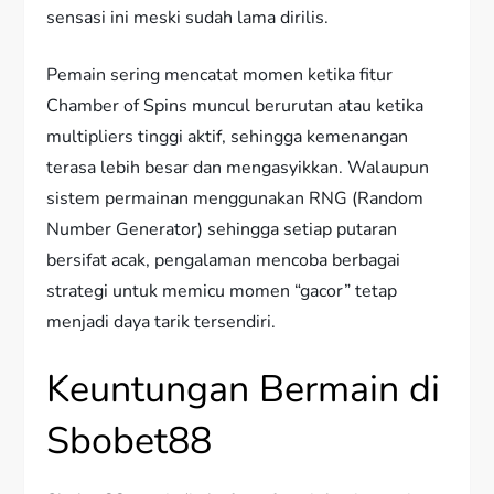
sensasi ini meski sudah lama dirilis.
Pemain sering mencatat momen ketika fitur
Chamber of Spins muncul berurutan atau ketika
multipliers tinggi aktif, sehingga kemenangan
terasa lebih besar dan mengasyikkan. Walaupun
sistem permainan menggunakan RNG (Random
Number Generator) sehingga setiap putaran
bersifat acak, pengalaman mencoba berbagai
strategi untuk memicu momen “gacor” tetap
menjadi daya tarik tersendiri.
Keuntungan Bermain di
Sbobet88