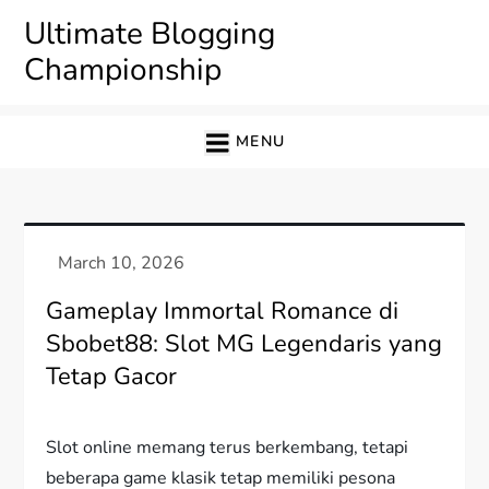
Skip
Ultimate Blogging
to
Championship
content
MENU
Gameplay Immortal Romance di
Sbobet88: Slot MG Legendaris yang
Tetap Gacor
Slot online memang terus berkembang, tetapi
beberapa game klasik tetap memiliki pesona