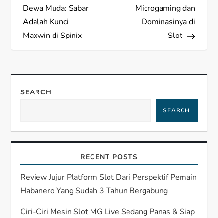
o
Dewa Muda: Sabar
Microgaming dan
s
Adalah Kunci
Dominasinya di
Maxwin di Spinix
Slot
t
n
a
SEARCH
SEARCH
v
i
RECENT POSTS
g
Review Jujur Platform Slot Dari Perspektif Pemain
a
Habanero Yang Sudah 3 Tahun Bergabung
t
Ciri-Ciri Mesin Slot MG Live Sedang Panas & Siap