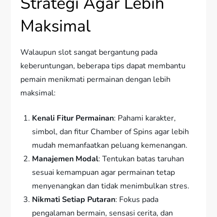
Strategi Agar Lebih
Maksimal
Walaupun slot sangat bergantung pada
keberuntungan, beberapa tips dapat membantu
pemain menikmati permainan dengan lebih
maksimal:
Kenali Fitur Permainan
: Pahami karakter,
simbol, dan fitur Chamber of Spins agar lebih
mudah memanfaatkan peluang kemenangan.
Manajemen Modal
: Tentukan batas taruhan
sesuai kemampuan agar permainan tetap
menyenangkan dan tidak menimbulkan stres.
Nikmati Setiap Putaran
: Fokus pada
pengalaman bermain, sensasi cerita, dan