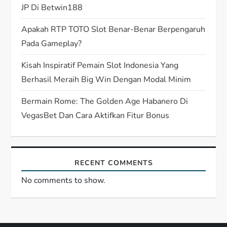
JP Di Betwin188
i
Apakah RTP TOTO Slot Benar-Benar Berpengaruh
o
Pada Gameplay?
n
Kisah Inspiratif Pemain Slot Indonesia Yang
Berhasil Meraih Big Win Dengan Modal Minim
Bermain Rome: The Golden Age Habanero Di
VegasBet Dan Cara Aktifkan Fitur Bonus
RECENT COMMENTS
No comments to show.