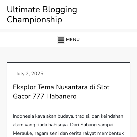
Skip
Ultimate Blogging
to
Championship
content
MENU
Eksplor Tema Nusantara di Slot
Gacor 777 Habanero
Indonesia kaya akan budaya, tradisi, dan keindahan
alam yang tiada habisnya. Dari Sabang sampai
Merauke, ragam seni dan cerita rakyat membentuk