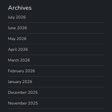
Archives
July 2026
June 2026
May 2026
April 2026
March 2026
February 2026
January 2026
December 2025
November 2025