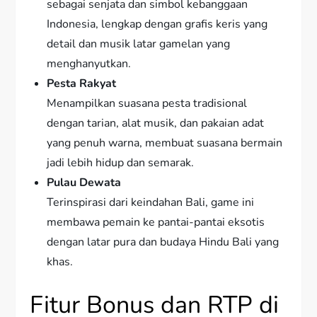
sebagai senjata dan simbol kebanggaan
Indonesia, lengkap dengan grafis keris yang
detail dan musik latar gamelan yang
menghanyutkan.
Pesta Rakyat
Menampilkan suasana pesta tradisional
dengan tarian, alat musik, dan pakaian adat
yang penuh warna, membuat suasana bermain
jadi lebih hidup dan semarak.
Pulau Dewata
Terinspirasi dari keindahan Bali, game ini
membawa pemain ke pantai-pantai eksotis
dengan latar pura dan budaya Hindu Bali yang
khas.
Fitur Bonus dan RTP di