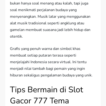
bukan hanya soal menang atau kalah, tapi juga
soal menikmati perjalanan budaya yang
menyenangkan. Musik latar yang menggunakan
alat musik tradisional seperti angklung atau
gamelan membuat suasana jadi lebih hidup dan
otentik.
Grafis yang penuh warna dan simbol khas
membuat setiap putaran terasa seperti
menjelajahi Indonesia secara virtual. Ini tentu
menjadi nilai tambah bagi pemain yang ingin
hiburan sekaligus pengalaman budaya yang unik.
Tips Bermain di Slot
Gacor 777 Tema