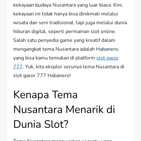
kekayaan budaya Nusantara yang luar biasa. Kini,
kekayaan ini tidak hanya bisa dinikmati melalui
wisata dan seni tradisional, tapi juga melalui dunia
hiburan digital, seperti permainan slot online.
Salah satu penyedia game yang kreatif dalam
mengangkat tema Nusantara adalah Habanero,
yang bisa kamu temukan di platform
slot gacor
777
. Yuk, kita eksplor serunya tema Nusantara di
slot gacor 777 Habanero!
Kenapa Tema
Nusantara Menarik di
Dunia Slot?